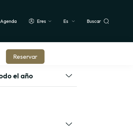
Agenda
Eres
Buscar
Select
ismo & Grupo
Docente & Escolar
Empresa & CSE
Periodista
your
language
Reservar
odo el año