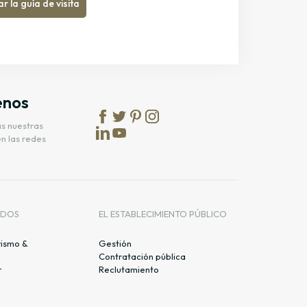
 la guía de visita
enos
as nuestras
en las redes
ADOS
EL ESTABLECIMIENTO PÚBLICO
rismo &
Gestión
Contratación pública
r
Reclutamiento