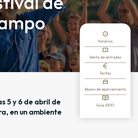
tival de
 campo
Horarios
Venta de entradas
Tarifas
Abono de aparcamiento
s 5 y 6 de abril de
Guía (PDF)
ra, en un ambiente