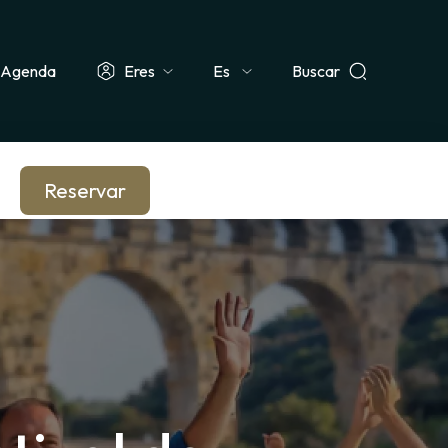
Agenda
Eres
Buscar
Select
ismo & Grupo
Docente & Escolar
Empresa & CSE
Periodista
your
language
Reservar