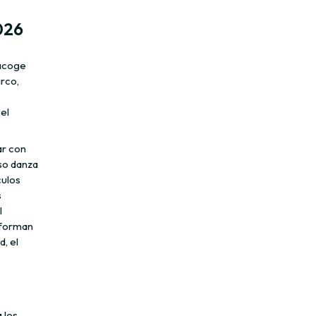
026
 acoge
rco,
el
ar con
so danza
culos
s
l
sforman
d, el
 los