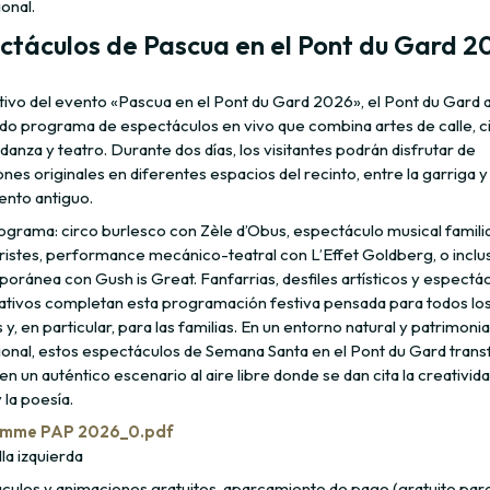
onal.
ctáculos de Pascua en el Pont du Gard 2
ivo del evento «Pascua en el Pont du Gard 2026», el Pont du Gard
ado programa de espectáculos en vivo que combina artes de calle, ci
danza y teatro. Durante dos días, los visitantes podrán disfrutar de
nes originales en diferentes espacios del recinto, entre la garriga y 
nto antiguo.
rograma: circo burlesco con Zèle d’Obus, espectáculo musical famili
ristes, performance mecánico-teatral con L’Effet Goldberg, o inclu
oránea con Gush is Great. Fanfarrias, desfiles artísticos y espectá
pativos completan esta programación festiva pensada para todos lo
 y, en particular, para las familias. En un entorno natural y patrimonia
onal, estos espectáculos de Semana Santa en el Pont du Gard tran
 en un auténtico escenario al aire libre donde se dan cita la creativida
la poesía.
mme PAP 2026_0.pdf
lla izquierda
culos y animaciones gratuitos, aparcamiento de pago (gratuito para