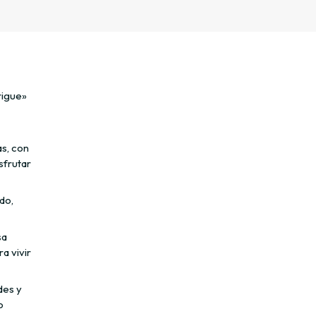
rigue»
as, con
sfrutar
do,
sa
a vivir
des y
o