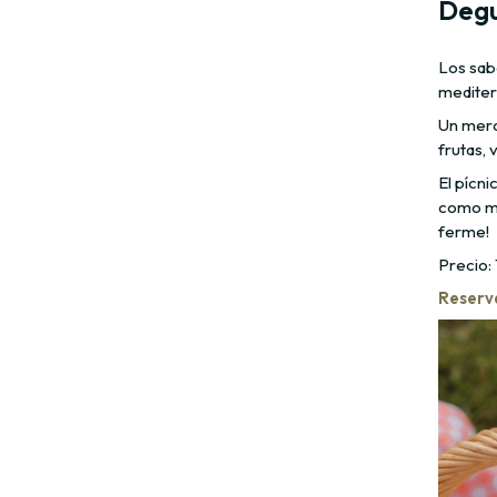
Degu
Los sab
mediter
Un merc
frutas,
El pícni
como má
ferme!
Precio:
Reserv