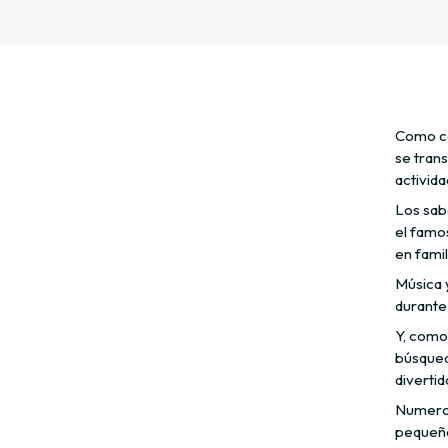
Como ca
se tran
activid
Los sab
el famo
en famil
Música y
durante
Y, como
búsqued
divertid
Numeros
pequeño