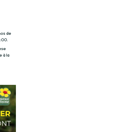
mos de
:00.
ese
 à la