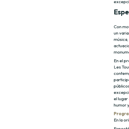
excepci
Espe
Con mot
un vari
música, 
actuacio
monume
En el p
Les Tou
contemp
partici
públicos
excepci
el lugar
humor y 
Progra
En la ori
Espectá