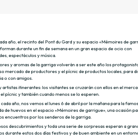
da año, el recinto del Pont du Gard y su espacio «Mémoires de gar
sforman durante un fin de semana en un gran espacio de ocio con
ades, espectáculos y música.
ores y aromas de la garriga volverán a ser este año los protagonist
so mercado de productores y el pícnic de productos locales, para di
ia o con amigos.
 artistas itinerantes: los visitantes se cruzarán con ellos en el merca
 el pícnic y también cuando menos se lo esperen.
 cada año, nos vemos el lunes 6 de abril por la mañana para la famo
a de huevos en el espacio «Mémoires de garrigue», una ocasión par
os encuentros por los senderos de la garriga.
os descubrimientos y toda una serie de sorpresas esperan a gran
s durante estos dos días festivos y de buen ambiente en un entorn