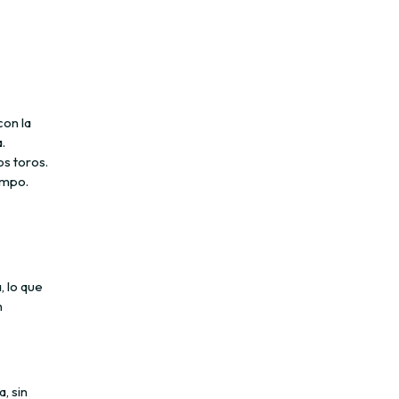
con la
.
os toros.
empo.
, lo que
n
, sin