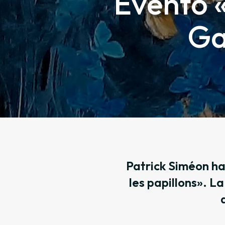
Evento «
Ga
Patrick Siméon ha
les papillons». L