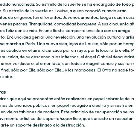
dido nunca nada. Su estrella de la suerte se ha encargado de todo p
 Su estrella de la suerte es Louise, a quien conoció cuando eran
ntes de orígenes tan diferentes. Jóvenes amantes, luego recién cas
óvenes padres. Tranquilidad, comodidad burguesa. A sus cincuenta añ
es feliz con su vida. En una fiesta, comparte una idea con un amigo
to. Era una idea genial, una revelación, una revolución cultural y artís
se marcha a París. Una nueva vida, lejos de Louise, sólo por un tiem
 es abatido en el aire, alcanzado por un rayo, por la locura. Era ella. 
 su caída, de su descenso a los infiernos, el ángel Gabriel descubrirá
l amor verdadero, el amor loco, con toda su magnificencia y sus tor
 final, sólo por Ella, sólo por Ella... y las mariposas. El Otro no sabe t
o sabe.
ras
dros que aquí se presentan están realizados en papel sobrante de i
nes de anuncios públicos, en papel recogido a diestro y siniestro en
 en viejos tablones de madera. Este principio de recuperación se in
vimiento artístico del soporte/superficie, que consiste en resucita
arte un soporte destinado a la destrucción.