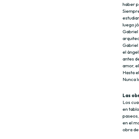
haber pe
Siempre.
estudia
luego j
Gabriel 
arquitec
Gabriel 
el ángel
antes de
amor, e
Hasta el
Nunca l
Las ob
Los cua
en tablo
paseos,
en el mo
obra de 