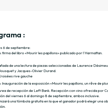
grama :
es 6 de septiembre:
h: firma del libro «Mourir les papillons» publicado por l'Harmattan.
ada de una lectura de piezas seleccionadas de Laurence Désimeu
Bousquet y Jacques-Olivier Durand.
Croisées rive gauche
h: Inauguración de la exposición «Mourir les papillons, un rêve de plus
Área de recepción de Left Bank. Recepción con vino ofrecida por Ca
ión del viernes 6 al domingo 8 de septiembre, ambos inclusive.
izará una tómbola gratuita en la que el ganador podrá elegir una ob
ión.