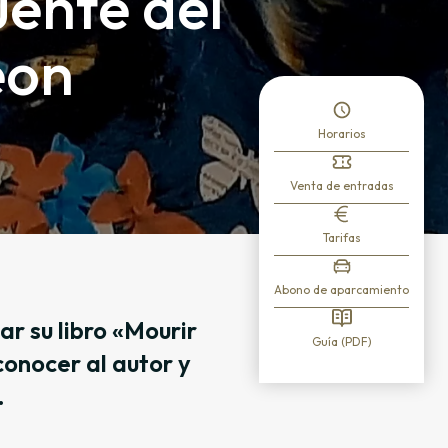
uente del
éon
Horarios
Venta de entradas
Tarifas
Abono de aparcamiento
r su libro «Mourir
Guía (PDF)
conocer al autor y
.