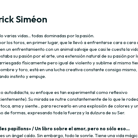
rick Siméon
o varias vidas... todas dominadas por la pasión.
or los toros, en primer lugar, que le llevó a enfrentarse cara a cara 
n un enfrentamiento con un animal salvaje que casi le cuesta la vida
taba su pasión por el arte, una extensión natural de su pasión por l
rriesgado físicamente pero igual de violento y sublime al mismo ti
hombre y toro, está en una lucha creativa constante consigo mismo,
ndo instinto y empuje.
co autodidacta, su enfoque es tan experimental como reflexivo
cientemente). Su mirada se nutre constantemente de lo que le rodea
 toca, ama y siente... para recrearlo en una explosión de colores y u
no de formas, expresando toda la fuerza y la dulzura de su Ser.
les papillons» / Un libro sobre el amor, pero no sólo eso...
es un ángel caído. Sin embargo, todo le sonríe. Tiene una vida mágica