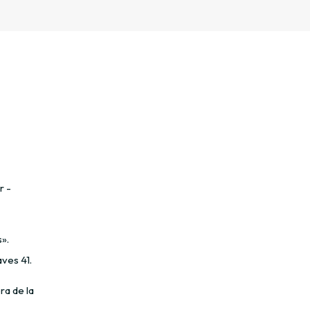
r -
».
ves 41.
ra de la