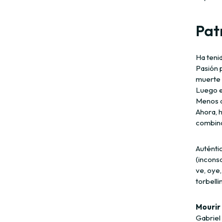
Pat
Ha tenid
Pasión p
muerte e
Luego es
Menos a
Ahora, 
combina
Auténti
(incons
ve, oye,
torbelli
Mourir 
Gabriel 