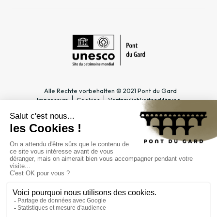
Alle Rechte vorbehalten © 2021 Pont du Gard
Impressum
Cookies
Vertraulichkeitserklärung
PRAKTISCHE INFOS
SPEZIALBEREICHE
Öffnungszeiten
Tourismusfachmann/-frau &
Zugang
Gruppe
Preise & Abonnements
Lehrer & Schulklasse
Kontakt
Unternehmen & Betriebsrat
FAQ
Journalist*in
ÖFFENTLICHE
EINRICHTUNG
Verwaltung