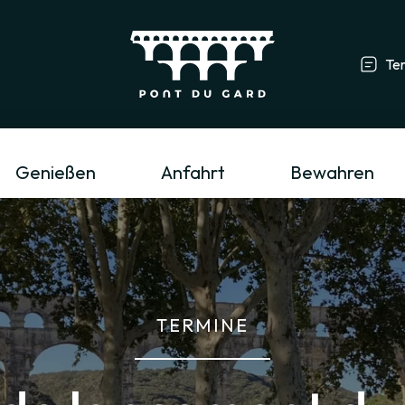
Te
Tourismusfachmann/-frau & Gruppe
L
Genießen
Anfahrt
Bewahren
TERMINE