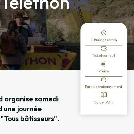
 Téléthon
Öffnungszeiten
Ticketverkauf
Preise
Parkplatzabonnement
rd organise samedi
Guide (PDF)
d une journée
 "Tous bâtisseurs".