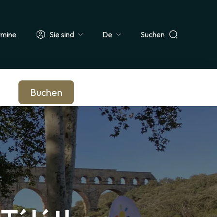
rmine
Sie sind
Suchen
Select
ehrer & Schulklasse
Journalist*in
Unternehmen & Betriebsrat
your
language
Buchen