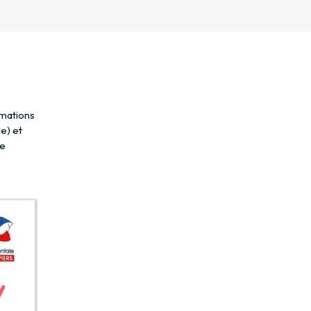
mations
e) et
de