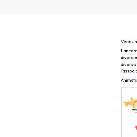
Venez no
Lanceme
diverses
divers s
l'associ
Animatio