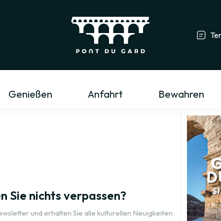
Te
Tourismusfachmann/-frau & Gruppe
L
Genießen
Anfahrt
Bewahren
 auf dem Pont du Gard?
re Initiativbewerbung einreichen.
 Sie nichts verpassen?
sletter und erhalten Sie alle kulturellen Neuigkeiten