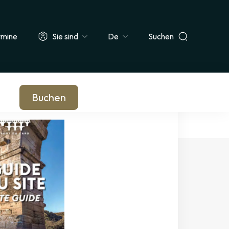
rmine
Sie sind
Suchen
Select
ehrer & Schulklasse
Journalist*in
Unternehmen & Betriebsrat
your
language
Buchen