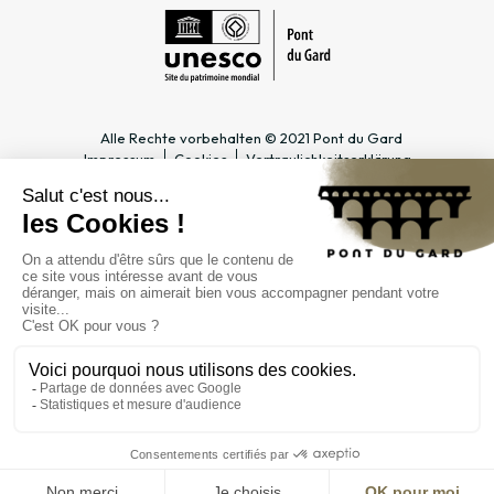
Alle Rechte vorbehalten © 2021 Pont du Gard
Impressum
Cookies
Vertraulichkeitserklärung
PRAKTISCHE INFOS
SPEZIALBEREICHE
Öffnungszeiten
Tourismusfachmann/-frau &
Zugang
Gruppe
Preise & Abonnements
Lehrer & Schulklasse
Kontakt
Unternehmen & Betriebsrat
FAQ
Journalist*in
ÖFFENTLICHE
EINRICHTUNG
Verwaltung
Öffentliche Märkte
Karriere