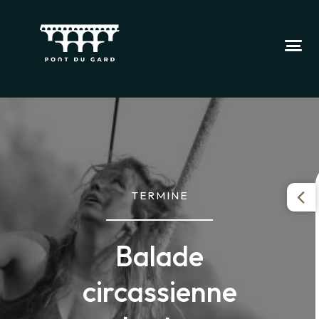
TERMINE
Balade
circassienne