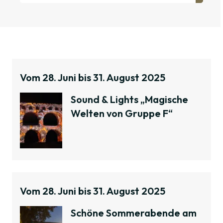
Januar
Februar
März
April
Vom 28. Juni bis 31. August 2025
Juni
Juli
Sound & Lights „Magische
August
Welten von Gruppe F“
September
Oktober
November
Dezember
April
Vom 28. Juni bis 31. August 2025
Schöne Sommerabende am